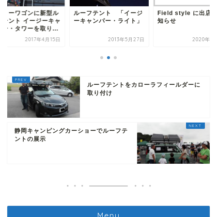
ブリーワゴンに新型ル
ルーフテント 「イージ
Field style に出店
フテント イージーキャ
ーキャンパー・ライト」
知らせ
パー・タワーを取り...
2017年4月15日
2013年5月27日
2020年1
ルーフテントをカローラフィールダーに
取り付け
静岡キャンピングカーショーでルーフテ
ントの展示
Menu