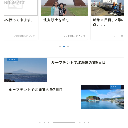
豆島へ行って来ます。
北方領土を望む
船旅２日目、2等の
点。。。
2013年3月27日
2015年7月30日
2015年7
ルーフテントで北海道の旅5日目
ルーフテントで北海道の旅7日目