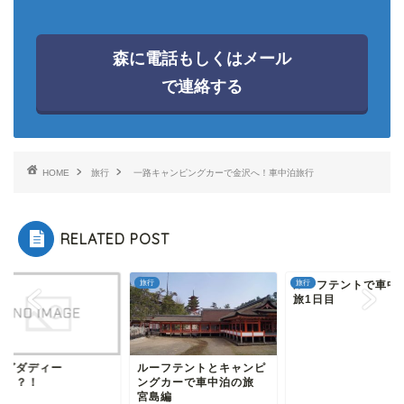
森に電話もしくはメール
で連絡する
HOME
旅行
一路キャンピングカーで金沢へ！車中泊旅行
RELATED POST
旅行
ルーフテントで車中
旅行
旅1日目
ッグダディー
ルーフテントとキャンピ
？！？！
ングカーで車中泊の旅
宮島編