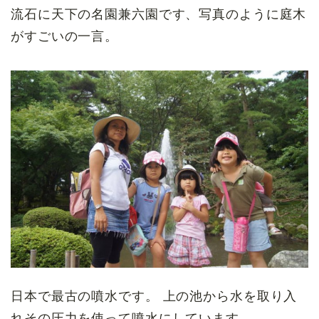
流石に天下の名園兼六園です、写真のように庭木
がすごいの一言。
日本で最古の噴水です。 上の池から水を取り入
れその圧力を使って噴水にしています。