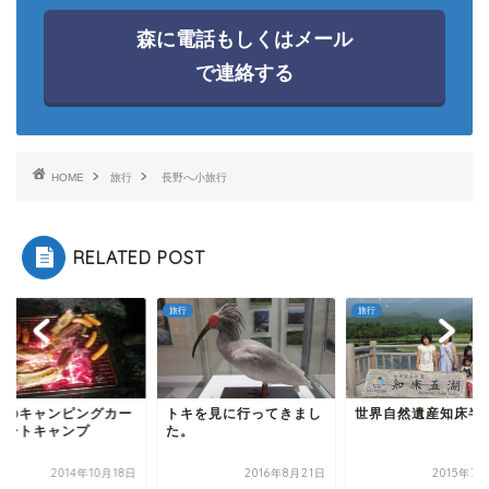
森に電話もしくはメール
で連絡する
HOME
旅行
長野へ小旅行
RELATED POST
旅行
旅行
々のキャンピングカー
トキを見に行ってきまし
世界自然遺産知床半
オートキャンプ
た。
2014年10月18日
2016年8月21日
2015年7